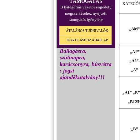
TÁMOGATÁS
KATEGÓR
B kategóriás vezetői engedély
megszerzéséhez nyújtott
támogatás igénylése
„AM”
ÁTALÁNOS TUDNIVALÓK
IGAZOLÁSHOZ ADATLAP
Ballagásra,
„A1”
szülinapra,
„A2”.
karácsonyra, húsvétra
: jogsi
„A”
ajándékutalvány!!!
„A1” „B”
„B125
„B”