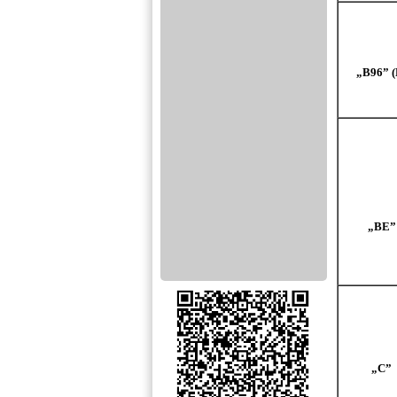
„B96” (
„BE”
„C”