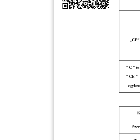
„CE”
" C " és
" CE "
egybe
K
Szer