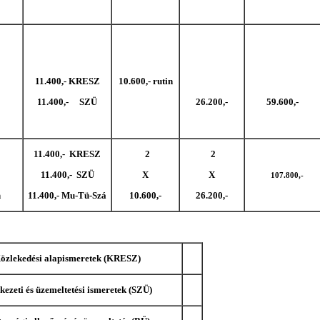
11.400,- KRESZ
10.600,- rutin
11.400,- SZÜ
26.200,-
59.600,-
11.400,- KRESZ
2
2
11.400,- SZÜ
X
X
107.800,-
n
11.400,- Mu-Tü-Szá
10.600,-
26.200,-
özlekedési alapismeretek (KRESZ)
kezeti és üzemeltetési ismeretek (SZÜ)