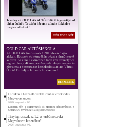
Jelenleg a GOLD CAR AUTÓSISKOLA galériájából
láthat ízelítőt. További képeink a linke klikkelve
megtekinthetőek!
MÉG TÖBB KÉP
GOLD CAR AUTÓSISKOLA
A GOLD CAR Autósiskola 1990 február 1-jén
alakult. Bátaszék és környékén végzi a járművezető
képzést. Az elmúlt évtizedben több ezer személynek
segített, hogy sikeres járművezetői vizsgát tegyen és
elsajátítsa a biztonságos közlekedés alapjait. Várjuk
Önt is! Forduljon hozzánk bizalommal!
RÉSZLETEK
Csökken a használt dízelek iránt az érdeklődés
Magyarországon
2026. augusztus 06.
Eközben nőtt a villanyautók és hibridek népszerűsége, a
benzinesek továbbra is a legkeresettebbek.
Tényleg rosszak az 1.2-es turbómotorok?
Megvehetem használtan?
2026. augusztus 06.