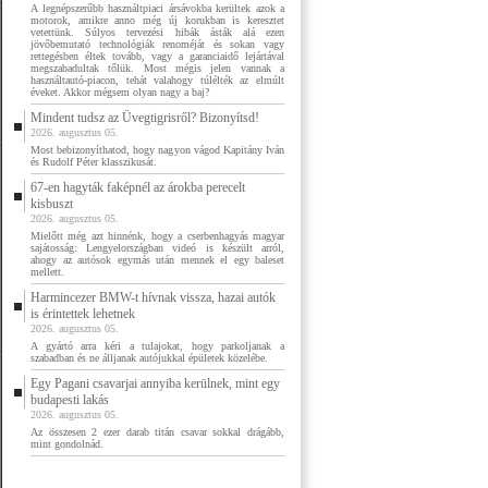
A legnépszerűbb használtpiaci ársávokba kerültek azok a
motorok, amikre anno még új korukban is keresztet
vetettünk. Súlyos tervezési hibák ásták alá ezen
jövőbemutató technológiák renoméját és sokan vagy
rettegésben éltek tovább, vagy a garanciaidő lejártával
megszabadultak tőlük. Most mégis jelen vannak a
használtautó-piacon, tehát valahogy túlélték az elmúlt
éveket. Akkor mégsem olyan nagy a baj?
Mindent tudsz az Üvegtigrisről? Bizonyítsd!
2026. augusztus 05.
Most bebizonyíthatod, hogy nagyon vágod Kapitány Iván
és Rudolf Péter klasszikusát.
67-en hagyták faképnél az árokba perecelt
kisbuszt
2026. augusztus 05.
Mielőtt még azt hinnénk, hogy a cserbenhagyás magyar
sajátosság: Lengyelországban videó is készült arról,
ahogy az autósok egymás után mennek el egy baleset
mellett.
Harmincezer BMW-t hívnak vissza, hazai autók
is érintettek lehetnek
2026. augusztus 05.
A gyártó arra kéri a tulajokat, hogy parkoljanak a
szabadban és ne álljanak autójukkal épületek közelébe.
Egy Pagani csavarjai annyiba kerülnek, mint egy
budapesti lakás
2026. augusztus 05.
Az összesen 2 ezer darab titán csavar sokkal drágább,
mint gondolnád.