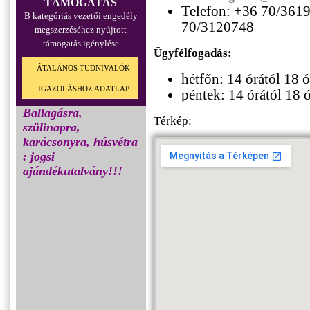
TÁMOGATÁS
Telefon: +36 70/3619
B kategóriás vezetői engedély
70/3120748
megszerzéséhez nyújtott
támogatás igénylése
Ügyfélfogadás:
ÁTALÁNOS TUDNIVALÓK
hétfőn: 14 órától 18 ó
IGAZOLÁSHOZ ADATLAP
péntek: 14 órától 18 
Ballagásra,
Térkép:
szülinapra,
karácsonyra, húsvétra
: jogsi
ajándékutalvány!!!