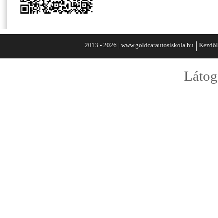
2013 - 2026 | www.goldcarautosiskola.hu
Kezdől
Látog