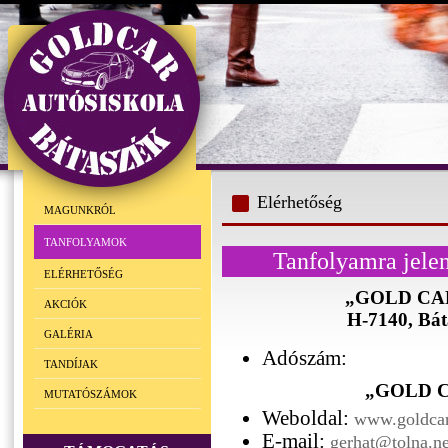
Elérhetőség
MAGUNKRÓL
TANFOLYAMOK
Tanfolyamra jele
ELÉRHETŐSÉG
„GOLD CAR”
AKCIÓK
H-7140, Báta
GALÉRIA
Adószám:
TANDÍJAK
„GOLD CA
MUTATÓSZÁMOK
Weboldal:
www.goldcar
E-mail:
gerhat@tolna.ne